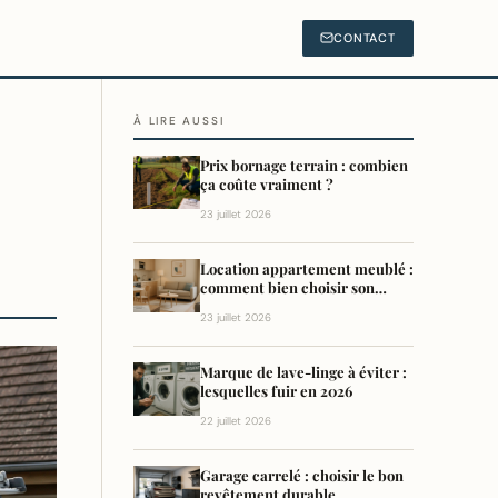
CONTACT
À LIRE AUSSI
Prix bornage terrain : combien
ça coûte vraiment ?
23 juillet 2026
Location appartement meublé :
comment bien choisir son
logement
23 juillet 2026
Marque de lave-linge à éviter :
lesquelles fuir en 2026
22 juillet 2026
Garage carrelé : choisir le bon
revêtement durable