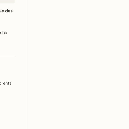
ive des
 des
clients