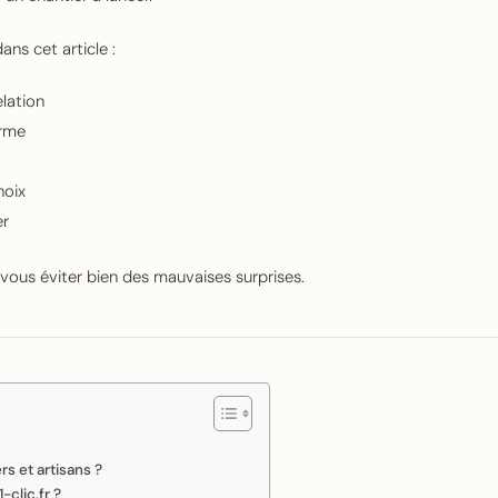
ans cet article :
lation
orme
hoix
er
 vous éviter bien des mauvaises surprises.
s et artisans ?
clic.fr ?