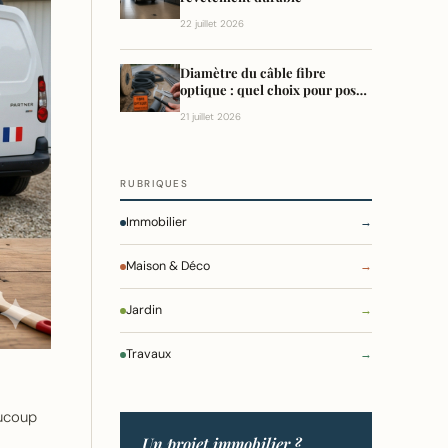
22 juillet 2026
Diamètre du câble fibre
optique : quel choix pour poser
?
21 juillet 2026
RUBRIQUES
Immobilier
→
Maison & Déco
→
Jardin
→
Travaux
→
aucoup
Un projet immobilier ?