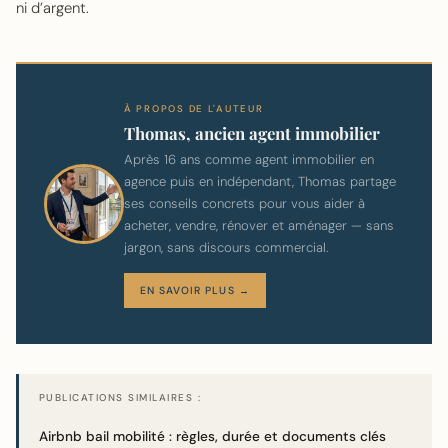
ni d’argent.
À PROPOS DE L'AUTEUR
Thomas, ancien agent immobilier
Après 16 ans comme agent immobilier en
agence puis en indépendant, Thomas partage
ses conseils concrets pour vous aider à
acheter, vendre, rénover et aménager — sans
jargon, sans discours commercial.
EN SAVOIR PLUS →
PUBLICATIONS SIMILAIRES :
Airbnb bail mobilité : règles, durée et documents clés