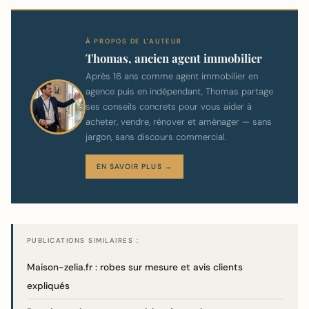
À PROPOS DE L'AUTEUR
Thomas, ancien agent immobilier
Après 16 ans comme agent immobilier en
agence puis en indépendant, Thomas partage
ses conseils concrets pour vous aider à
acheter, vendre, rénover et aménager — sans
jargon, sans discours commercial.
EN SAVOIR PLUS →
PUBLICATIONS SIMILAIRES :
Maison-zelia.fr : robes sur mesure et avis clients
expliqués