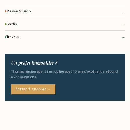
Maison & Déco
→
Jardin
→
Travaux
→
Un projet immobilier ?
Thomas, ancien agent immobilier avec 16 ans d'expérience, répond
à vos questions.
ÉCRIRE À THOMAS →