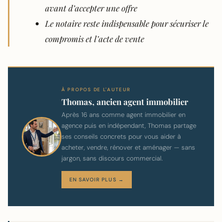
avant d’accepter une offre
Le notaire reste indispensable pour sécuriser le
compromis et l’acte de vente
À PROPOS DE L'AUTEUR
Thomas, ancien agent immobilier
Après 16 ans comme agent immobilier en
agence puis en indépendant, Thomas partage
ses conseils concrets pour vous aider à
acheter, vendre, rénover et aménager — sans
jargon, sans discours commercial.
EN SAVOIR PLUS →